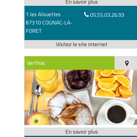
1 les Alouettes
05.55.03.26.93
87310 COGNAC-LA-
FORET
Verlhiac