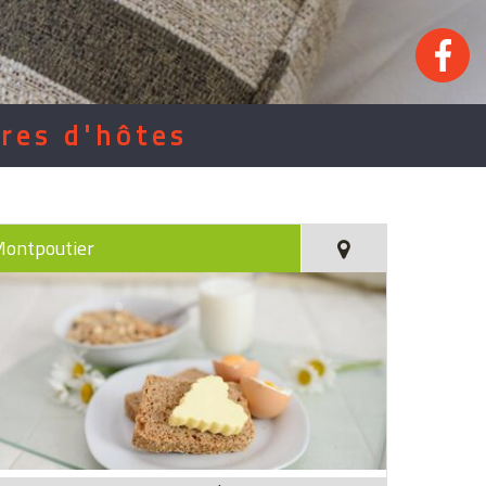
res d'hôtes
ontpoutier