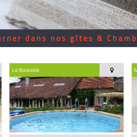
urner dans nos gîtes & Chamb
La Boussole
M