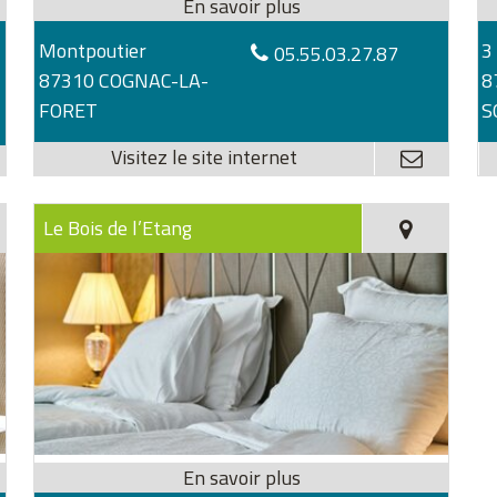
Montpoutier
3
05.55.03.27.87
87310 COGNAC-LA-
8
FORET
S
Le Bois de l’Etang