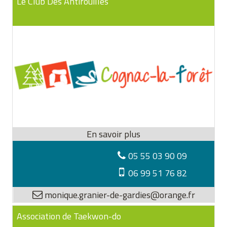
Le Club Des Antirouilles
05 55 03 90 09
06 99 51 76 82
monique.granier-de-gardies@orange.fr
Association de Taekwon-do