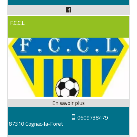
F.C.C.L.
0609738479
87310 Cognac-la-Forêt