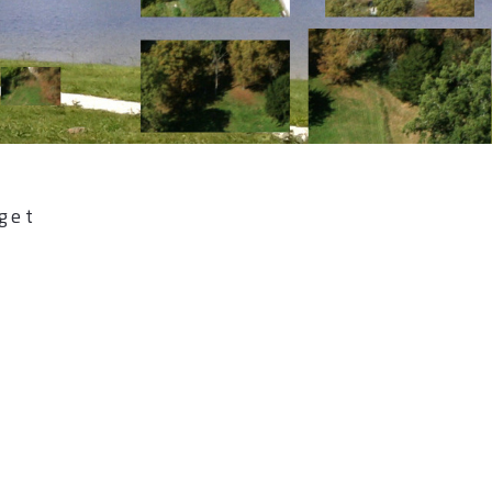
ne
get