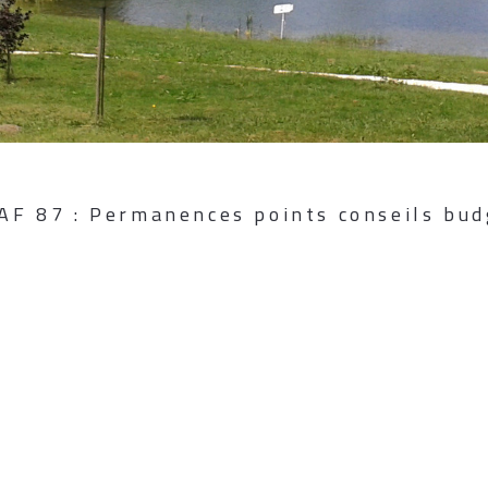
Bienvenue
en Haute-Vien
AF 87 : Permanences points conseils bud