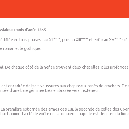
issiale au mois d'août 1265.
ème
ème
ème
édifiée en trois phases : au XII
, puis au XIII
et enfin au XV
sièc
le roman et le gothique.
lat. De chaque côté de la nef se trouvent deux chapelles, plus profondes
risé est encadrée de trois voussures aux chapiteaux ornés de crochets. D
ontée d'une baie géminée très embrasée vers l'extérieur.
 La première est ornée des armes des Lur, la seconde de celles des Cogn
 mi-homme. La clé de voûte de la première chapelle est décorée du lion