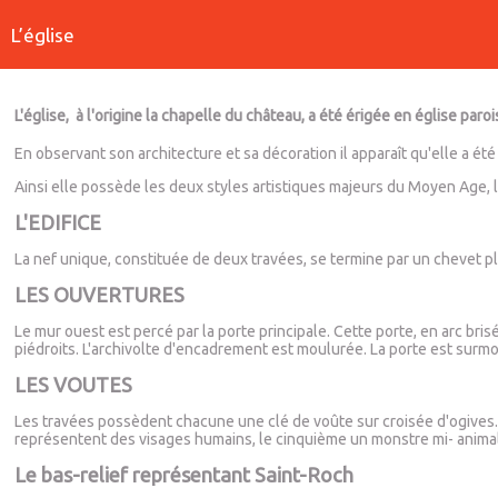
L’église
L'église, à l'origine la chapelle du château, a été érigée en église paro
En observant son architecture et sa décoration il apparaît qu'elle a été 
Ainsi elle possède les deux styles artistiques majeurs du Moyen Age, 
L'EDIFICE
La nef unique, constituée de deux travées, se termine par un chevet p
LES OUVERTURES
Le mur ouest est percé par la porte principale. Cette porte, en arc b
piédroits. L'archivolte d'encadrement est moulurée. La porte est surm
LES VOUTES
Les travées possèdent chacune une clé de voûte sur croisée d'ogives.
représentent des visages humains, le cinquième un monstre mi- animal
Le bas-relief représentant Saint-Roch