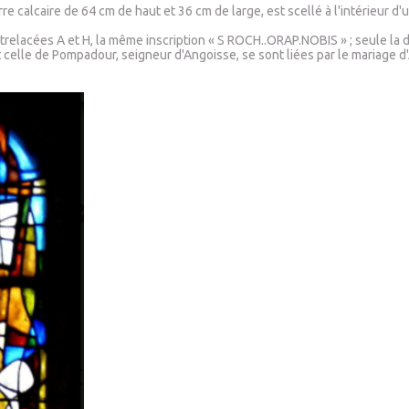
 calcaire de 64 cm de haut et 36 cm de large, est scellé à l'intérieur d'
trelacées A et H, la même inscription « S ROCH..ORAP.NOBIS » ; seule la d
 et celle de Pompadour, seigneur d'Angoisse, se sont liées par le mariage