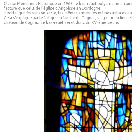
Classé Monument Historique en 1965, le bas-relief polychrome en pierre
facture que celui de l'église d'Angoisse en Dordogne.
Il porte, gravés sur son socle, les mêmes armes, les mêmes initiales en
Cela s'explique par le fait que la famille de Cognac, seigneur du lieu,
château de Cognac. Le bas-relief serait donc du XVIIème siècle.